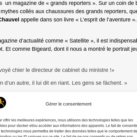
ns un magazine de « grands reporters ». Sur un coin de bu
e mythes collés aux chaussures des grands reporters, que
Chauvel
appelle dans son livre « L’esprit de l’aventure ».
zine d’actualité comme « Satellite », il est indispensa
 Et comme Bigeard, dont il nous a montré le portrait jeu
yé chier le directeur de cabinet du ministre !»
 d’un autre, il lui dit en riant. Les gens se fächent. »
 a un esprit que l’on qualifie de droite. Mais il n’y a pre
Gérer le consentement
Schoendoerffer
)
Jean-François à l’appareil… tu n’es pa
r offrir les meilleures expériences, nous utilisons des technologies telles que les
peau de chagrin ton Bigeard.
Bon, si tu trouves qu’il e
kies pour stocker et/ou accéder aux informations des appareils. Le fait de consenti
 technologies nous permettra de traiter des données telles que le comportement d
igation ou les ID uniques sur ce site. Le fait de ne pas consentir ou de retirer son