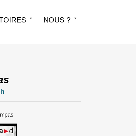
TOIRES
NOUS ?
as
ch
sympas