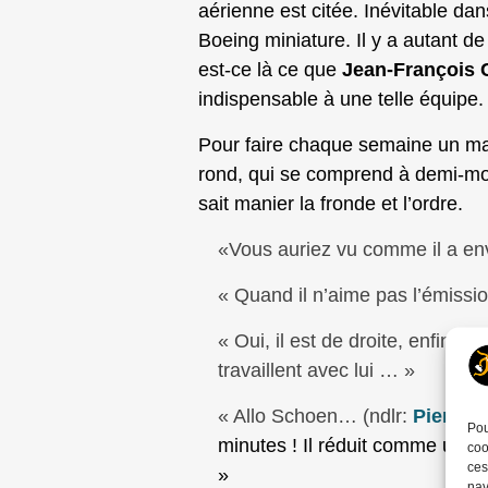
aérienne est citée. Inévitable da
Boeing miniature. Il y a autant d
est-ce là ce que
Jean-François 
indispensable à une telle équipe.
Pour faire chaque semaine un maga
rond, qui se comprend à demi-mot.
sait manier la fronde et l’ordre.
«Vous auriez vu comme il a envo
« Quand il n’aime pas l’émission
« Oui, il est de droite, enfin il
travaillent avec lui … »
« Allo Schoen… (ndlr:
Pierre 
Pou
minutes ! Il réduit comme une 
coo
ces
»
nav