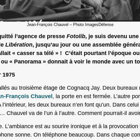
Jean-François Chauvel – Photo ImagesDéfense
 quitté l’agence de presse
Fotolib
, je suis devenu une
de
Libération
, jusqu’au jour ou une assemblée génér
allait « casser sa télé » ! C’était pourtant l’époque o
ou « Panorama » donnait à voir le monde avec un tout
r 1975
tallés au troisième étage de Cognacq Jay. Deux bureaux m
n-François Chauvel
, la porte en est fermée. L’autre po
A l’intérieur, les deux bureaux n’en font qu’un. Dans celu
… Chauvel va de l’un à l’autre. Comment pourrait-il avoi
ole. L’ambiance est au sourire ironique et à la provocati
léphone sonne. On téléphone beaucoup. Dans chaque conv