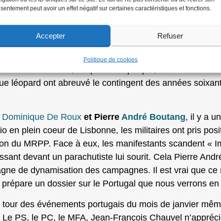
sentement peut avoir un effet négatif sur certaines caractéristiques et fonctions.
ur le télécinéma… Un portrait à coups de serpe et d’omb
le d’Alger dira : « Deux blessés par bombe ! Vous rigole
Accepter
Refuser
ffit pas de déclarer : « Nous étions des cons… des cons s
Politique de cookies
ts sans chemises, les paras du peuple, l’armée réconcili
nue léopard ont abreuvé le contingent des années soixante
e
Dominique De Roux
et Pierre
André Boutang
, il y a 
io en plein coeur de Lisbonne, les militaires ont pris po
n du MRPP. Face à eux, les manifestants scandent « Imp
assant devant un parachutiste lui sourit. Cela Pierre And
pagne de dynamisation des campagnes. Il est vrai que ce
prépare un dossier sur le Portugal que nous verrons en
n le tour des événements portugais du mois de janvier même
. Le PS, le PC, le MFA, Jean-François Chauvel n’apprécie