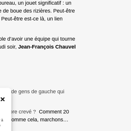
reau, un jouet significatif : un
 de boue des rizières. Peut-être
 Peut-être est-ce là, un lien
ble d’avoir une équipe qui tourne
di soir,
Jean-François Chauvel
sque pas de gens de gauche qui
s encore crevé ?
Comment 20
st bien comme cela, marchons…
r à
e