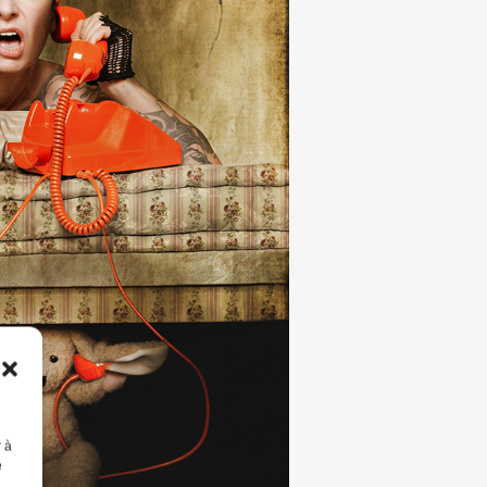
r à
e