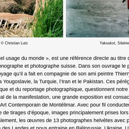
© Christian Lutz
Yakoukst, Sibéri
uel usage du monde », est une référence directe au titre 
 iconographe et photographe suisse. Dans son ouvrage l
voyage qu’il a fait en compagnie de son ami peintre Thierr
 Yougoslavie, la Turquie, l’Iran et le Pakistan. Ces pérég
que et du reportage photographique, questionnent notre 
al de la manifestation, une grande exposition est consac
Art Contemporain de Montélimar. Avec pour fil conducteur
ne de tirages d’époque, images principalement prises lo
ment, les œuvres de 13 photographes helvètes avec pour
D des Landes et nous entraine en Biélorussie, Ukraine,