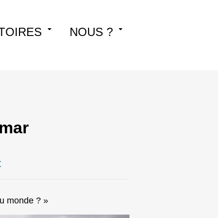
TOIRES
NOUS ?
imar
t
du monde ? »