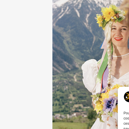
Pou
coo
ces
nav