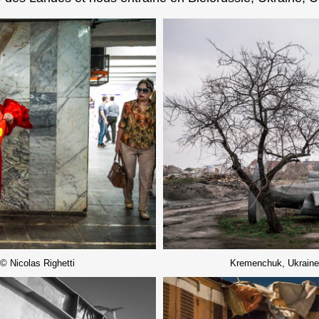
 © Nicolas Righetti
Kremenchuk, Ukraine