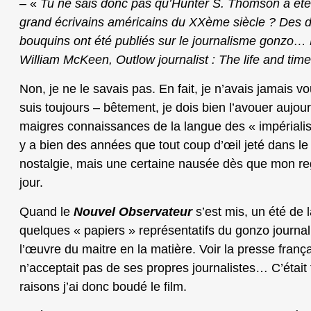
– «
Tu ne sais donc pas qu’Hunter S. Thomson a été
grand écrivains américains du XXème siècle ? Des di
bouquins ont été publiés sur le journalisme gonzo… 
William McKeen, Outlow journalist : The life and t
Non, je ne le savais pas. En fait, je n’avais jamais vo
suis toujours – bêtement, je dois bien l’avouer aujou
maigres connaissances de la langue des « impérialiste
y a bien des années que tout coup d’œil jeté dans le r
nostalgie, mais une certaine nausée dès que mon reg
jour.
Quand le
Nouvel Observateur
s’est mis, un été de l
quelques « papiers » représentatifs du gonzo journal
l’œuvre du maitre en la matière. Voir la presse frança
n’acceptait pas de ses propres journalistes… C’étai
raisons j’ai donc boudé le film.