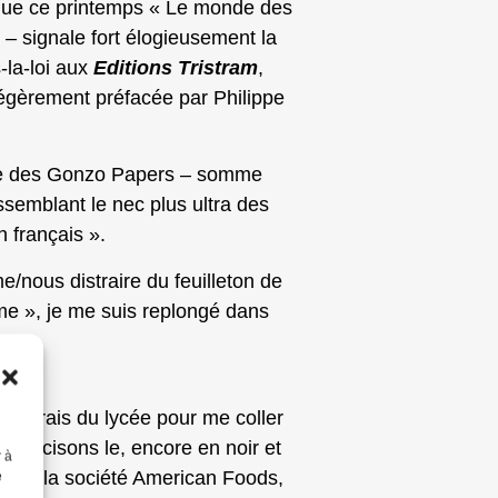
là que ce printemps « Le monde des
!) – signale fort élogieusement la
-la-loi aux
Editions Tristram
,
légèrement préfacée par Philippe
rale des Gonzo Papers – somme
ssemblant le nec plus ultra des
 français ».
me/nous distraire du feuilleton de
sme », je me suis replongé dans
 rentrais du lycée pour me coller
t, précisons le, encore en noir et
r à
lle par la société American Foods,
e