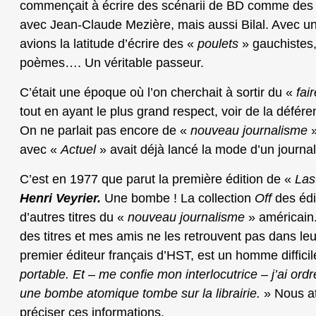
commençait à écrire des scénarii de BD comme des 
avec Jean-Claude Mezière, mais aussi Bilal. Avec u
avions la latitude d’écrire des «
poulets
» gauchistes
poèmes…. Un véritable passeur.
C’était une époque où l’on cherchait à sortir du «
fai
tout en ayant le plus grand respect, voir de la défére
On ne parlait pas encore de «
nouveau journalisme
»
avec «
Actuel
» avait déjà lancé la mode d’un journa
C’est en 1977 que parut la première édition de «
Las
Henri Veyrier.
Une bombe ! La collection
Off
des édi
d’autres titres du «
nouveau journalisme
» américain.
des titres et mes amis ne les retrouvent pas dans leur
premier éditeur français d’HST, est un homme difficil
portable. Et – me confie mon interlocutrice – j’ai or
une bombe atomique tombe sur la librairie.
» Nous at
préciser ces informations.