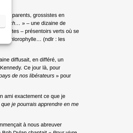
 mes parents, grossistes en
Mr Puech…
» – une dizaine de
 boites – présentoirs verts où se
 la chlorophylle… (ndlr : les
ine diffusait, en différé, un
 Kennedy. Ce jour là, pour
pays de nos libérateurs
» pour
un ami exactement ce que je
e que je pourrais apprendre en me
mmençait à nous abreuver
n Bob Dylan chantait «
Pour vivre