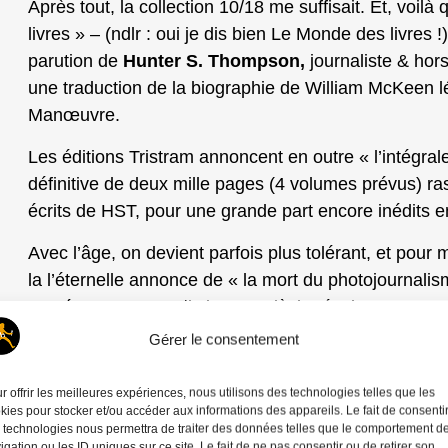
Après tout, la collection 10/18 me suffisait. Et, voi
livres » – (ndlr : oui je dis bien Le Monde des livres 
parution de
Hunter S. Thompson,
journaliste & hors
une traduction de la biographie de William McKeen 
Manœuvre.
Les éditions Tristram annoncent en outre « l’intég
définitive de deux mille pages (4 volumes prévus) ra
écrits de HST, pour une grande part encore inédits en
Avec l’âge, on devient parfois plus tolérant, et pour 
la l’éternelle annonce de « la mort du photojournali
une époque – que dis je – un siècle révolu.
La peur et le dégout
Gérer le consentement
Le 22 ou le 23 novembre 1963 en fin d’après midi, je
r offrir les meilleures expériences, nous utilisons des technologies telles que les
devant la télévision familiale. Elle était toute neuve e
kies pour stocker et/ou accéder aux informations des appareils. Le fait de consenti
blanc. Cette merveille avait été « offerte » à la fami
 technologies nous permettra de traiter des données telles que le comportement d
igation ou les ID uniques sur ce site. Le fait de ne pas consentir ou de retirer son