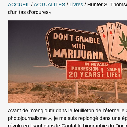
ACCUEIL
/
ACTUALITES
/
Livres
/
Hunter S. Thomson
d’un tas d’ordures»
Avant de m’engloutir dans le feuilleton de l’éternell
photojournalisme », je me suis replongé dans une épo
révolu en lisant dans le Cantal la biographie du Doc