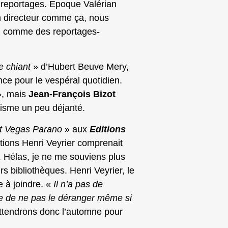
reportages. Epoque Valérian
n directeur comme ça, nous
, comme des reportages-
re chiant
» d’Hubert Beuve Mery,
nce pour le vespéral quotidien.
, mais
Jean-François Bizot
lisme un peu déjanté.
t Vegas Parano
» aux
Editions
tions Henri Veyrier comprenait
 Hélas, je ne me souviens plus
s bibliothèques. Henri Veyrier, le
e à joindre. «
Il n’a pas de
dre de ne pas le déranger même si
tendrons donc l’automne pour