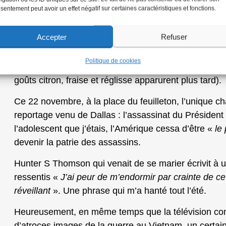
fabriquant les tablettes du chewing gum Hollywood !
sentement peut avoir un effet négatif sur certaines caractéristiques et fonctions.
L’argument de la modernité au foyer avait convaincu
Accepter
Refuser
confiserie d’acheter – «
payable en plusieurs fois 
cartons contenant chacun une cinquantaine de petites
Politique de cookies
tassaient deux dizaines de paquets de dix tablettes à
goûts citron, fraise et réglisse apparurent plus tard).
Ce 22 novembre, à la place du feuilleton, l’unique cha
reportage venu de Dallas : l’assassinat du Président
l’adolescent que j’étais, l’Amérique cessa d’être «
le 
devenir la patrie des assassins.
Hunter S Thomson qui venait de se marier écrivit à 
ressentis «
J’ai peur de m’endormir par crainte de c
réveillant
». Une phrase qui m’a hanté tout l’été.
Heureusement, en même temps que la télévision co
d’atroces images de la guerre au Vietnam, un certai