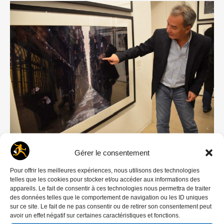
Alain Buu à la MEP © Geneviève Delalot
Gérer le consentement
Alain Buu, d’origine vietnamienne a une vie pas
Pour offrir les meilleures expériences, nous utilisons des technologies
telles que les cookies pour stocker et/ou accéder aux informations des
ordinaire. De haute ascendance, il fait partie de la
appareils. Le fait de consentir à ces technologies nous permettra de traiter
dynastie impériale des Nguyên du Viêt-Nam, il
des données telles que le comportement de navigation ou les ID uniques
sur ce site. Le fait de ne pas consentir ou de retirer son consentement peut
passe donc sa jeunesse dans des conditions plus
avoir un effet négatif sur certaines caractéristiques et fonctions.
que favorables avant de devenir « boat people »