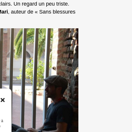
airs. Un regard un peu triste.
ari
, auteur de « Sans blessures
r à
e