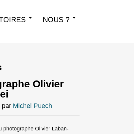
TOIRES
NOUS ?
s
raphe Olivier
ei
par
Michel Puech
u photographe Olivier Laban-