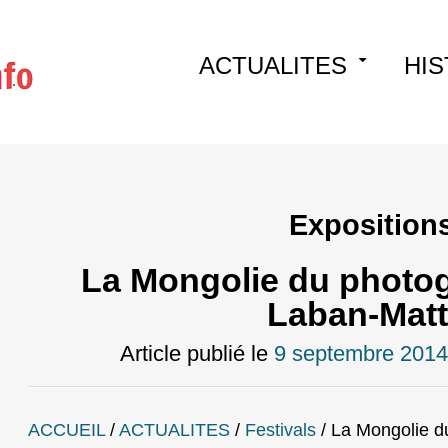
Skip
ACTUALITES
HIS
to
content
Exposition
La Mongolie du photog
Laban-Matt
Article publié le
9 septembre 2014
ACCUEIL
/
ACTUALITES
/
Festivals
/
La Mongolie d