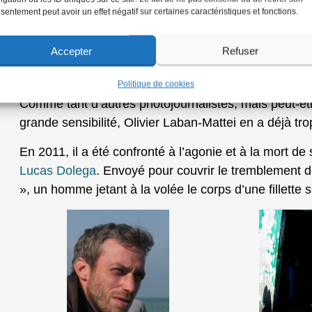
sentement peut avoir un effet négatif sur certaines caractéristiques et fonctions.
Accepter
Refuser
Jean-Paul Mari à gauche et Olivier Laban Mattei
Politique de cookies
Comme tant d’autres photojournalistes, mais peut-êt
grande sensibilité, Olivier Laban-Mattei en a déjà tro
En 2011, il a été confronté à l’agonie et à la mort d
Lucas Dolega
. Envoyé pour couvrir le tremblement de t
», un homme jetant à la volée le corps d’une fillette 