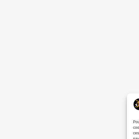
Pou
coo
ces
nav