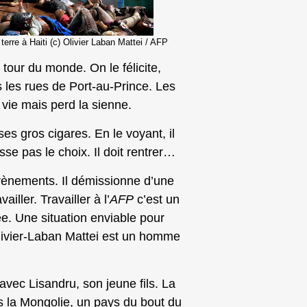
erre à Haiti (c) Olivier Laban Mattei / AFP
e tour du monde. On le félicite,
 les rues de Port-au-Prince. Les
la vie mais perd la sienne.
es gros cigares. En le voyant, il
isse pas le choix. Il doit rentrer…
 évènements. Il démissionne d’une
ller. Travailler à l’
AFP
c’est un
rée. Une situation enviable pour
livier-Laban Mattei est un homme
avec Lisandru, son jeune fils. La
s la Mongolie, un pays du bout du