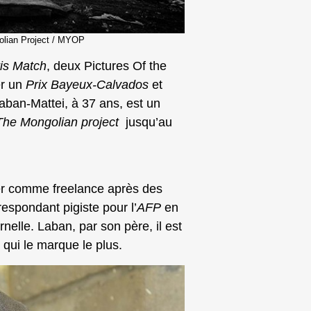
olian Project / MYOP
ris Match
, deux Pictures Of the
er un
Prix Bayeux-Calvados
et
Laban-Mattei, à 37 ans, est un
The Mongolian project
jusqu’au
er comme freelance après des
respondant pigiste pour l’
AFP
en
nelle. Laban, par son père, il est
 qui le marque le plus.