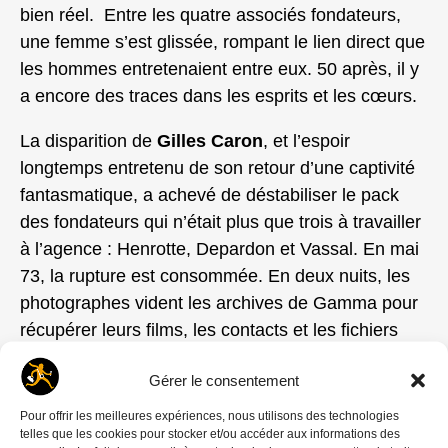
bien réel. Entre les quatre associés fondateurs,
une femme s’est glissée, rompant le lien direct que
les hommes entretenaient entre eux. 50 après, il y
a encore des traces dans les esprits et les cœurs.
La disparition de
Gilles Caron
, et l’espoir
longtemps entretenu de son retour d’une captivité
fantasmatique, a achevé de déstabiliser le pack
des fondateurs qui n’était plus que trois à travailler
à l’agence : Henrotte, Depardon et Vassal. En mai
73, la rupture est consommée. En deux nuits, les
photographes vident les archives de Gamma pour
récupérer leurs films, les contacts et les fichiers
clients.
Le
« départ de voyous »,
comme le dit
Gérer le consentement
Hugues Vassal
, vide
Gamma
de pratiquement
tout son staff.
Vassal
et
Floris de Bonneville
, le
Pour offrir les meilleures expériences, nous utilisons des technologies
telles que les cookies pour stocker et/ou accéder aux informations des
rédacteur en chef, retiennent
Depardon
tentés de