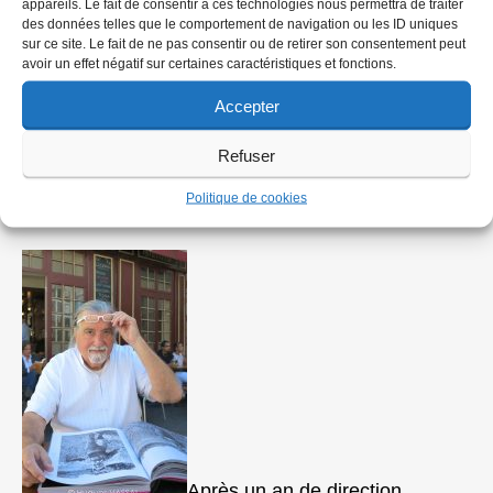
appareils. Le fait de consentir à ces technologies nous permettra de traiter
suivre
Henrotte
et toute la bande.
des données telles que le comportement de navigation ou les ID uniques
sur ce site. Le fait de ne pas consentir ou de retirer son consentement peut
avoir un effet négatif sur certaines caractéristiques et fonctions.
Accepter
Après la crise, l’affaire Claustre
Refuser
et la démission « forcée »
Politique de cookies
Après un an de direction,