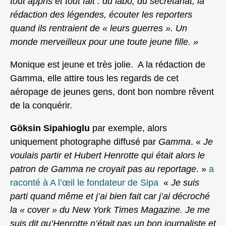
tout appris et tout fait : du labo, du secrétariat, la
rédaction des légendes, écouter les reporters
quand ils rentraient de « leurs guerres ». Un
monde merveilleux pour une toute jeune fille. »
Monique est jeune et très jolie. A la rédaction de
Gamma, elle attire tous les regards de cet
aéropage de jeunes gens, dont bon nombre rêvent
de la conquérir.
Göksin Sipahioglu
par exemple, alors
uniquement photographe diffusé par
Gamma
. «
Je
voulais partir et Hubert Henrotte qui était alors le
patron de Gamma ne croyait pas au reportage
. »
a
raconté à A l’œil le fondateur de Sipa
«
Je suis
parti quand même et j’ai bien fait car j’ai décroché
la « cover » du New York Times Magazine. Je me
suis dit qu’Henrotte n’était pas un bon journaliste et