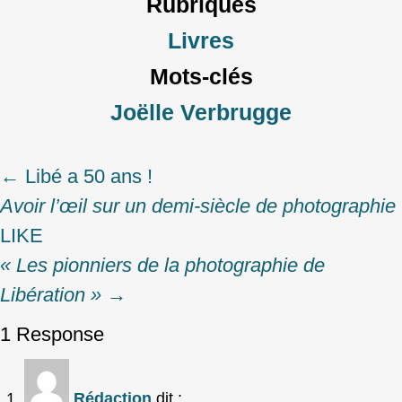
Rubriques
Livres
Mots-clés
Joëlle Verbrugge
←
Libé a 50 ans !
Post
Avoir l’œil sur un demi-siècle de photographie
navigation
LIKE
« Les pionniers de la photographie de
Libération »
→
1 Response
Rédaction
dit :