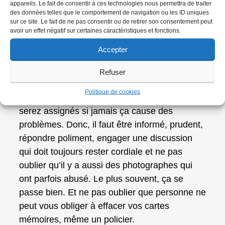
légitime, les gens vont réagir très vite et très
appareils. Le fait de consentir à ces technologies nous permettra de traiter
des données telles que le comportement de navigation ou les ID uniques
fort et vous allez rapidement comprendre au
sur ce site. Le fait de ne pas consentir ou de retirer son consentement peut
vu de cette réaction qu’il y a quelque chose
avoir un effet négatif sur certaines caractéristiques et fonctions.
qui ne va pas. Dans la majorité des cas, les
Accepter
photographes qui procèdent comme ça, disent
«
En fait, ça se passe très bien »
.
Refuser
Evidemment, ce n’est pas à vous à faire la
Politique de cookies
police des bonnes mœurs, mais c’est vous qui
serez assignés si jamais ça cause des
problèmes. Donc, il faut être informé, prudent,
répondre poliment, engager une discussion
qui doit toujours rester cordiale et ne pas
oublier qu’il y a aussi des photographes qui
ont parfois abusé. Le plus souvent, ça se
passe bien. Et ne pas oublier que personne ne
peut vous obliger à effacer vos cartes
mémoires, même un policier.