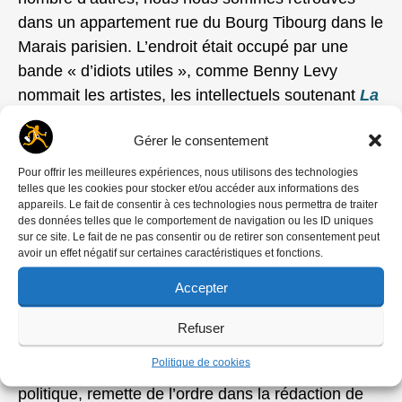
dans un appartement rue du Bourg Tibourg dans le
Marais parisien. L’endroit était occupé par une
bande « d’idiots utiles », comme Benny Levy
nommait les artistes, les intellectuels soutenant
La
Cause du Peupl
e
!
Gérer le consentement
A part « les intellos », il y avait des militantes et
Pour offrir les meilleures expériences, nous utilisons des technologies
des militants. Mais Francis, comme moi, ne
telles que les cookies pour stocker et/ou accéder aux informations des
appareils. Le fait de consentir à ces technologies nous permettra de traiter
cochions aucune case. Ça nous a rapproché. Nous
des données telles que le comportement de navigation ou les ID uniques
devisions sur les livres de Malraux, Nizan et
sur ce site. Le fait de ne pas consentir ou de retirer son consentement peut
avoir un effet négatif sur certaines caractéristiques et fonctions.
autres, en buvant des « petits blancs ». Nous
étions préoccupé de littérature, de journalisme.
Le
Accepter
petit livre rouge
du camarade Mao, n’était pas
Refuser
notre tasse de thé.
Politique de cookies
Alain Geismar
, envoyé comme commissaire
politique, remette de l’ordre dans la rédaction de