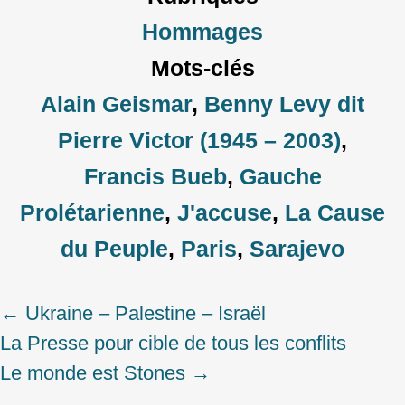
Hommages
Mots-clés
Alain Geismar
,
Benny Levy dit
Pierre Victor (1945 – 2003)
,
Francis Bueb
,
Gauche
Prolétarienne
,
J'accuse
,
La Cause
du Peuple
,
Paris
,
Sarajevo
←
Ukraine – Palestine – Israël
Post
La Presse pour cible de tous les conflits
navigation
Le monde est Stones
→