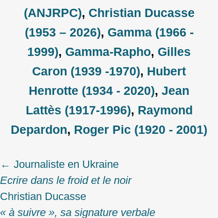
(ANJRPC)
,
Christian Ducasse
(1953 – 2026)
,
Gamma (1966 -
1999)
,
Gamma-Rapho
,
Gilles
Caron (1939 -1970)
,
Hubert
Henrotte (1934 - 2020)
,
Jean
Lattès (1917-1996)
,
Raymond
Depardon
,
Roger Pic (1920 - 2001)
←
Journaliste en Ukraine
Post
Ecrire dans le froid et le noir
navigation
Christian Ducasse
« à suivre », sa signature verbale