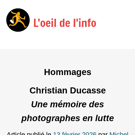
Menu
Skip
to
content
Hommages
Christian Ducasse
Une mémoire des
photographes en lutte
Article publié le
13 février 2026
par
Michel