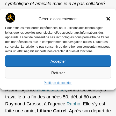
symbolique et amicale mais je n’ai pas collaboré.
Depuis mon départ de Magnum je suis resté
jusqu’à ce jour totalement indépendant.
»
Gérer le consentement
Pour offrir les meilleures expériences, nous utilisons des technologies
«
Je crois que
Michelangelo Durazzo
l’a
telles que les cookies pour stocker et/ou accéder aux informations des
beaucoup encouragée à créer une nouvelle
appareils. Le fait de consentir à ces technologies nous permettra de traiter
des données telles que le comportement de navigation ou les ID uniques
agence
» dit Jacques de Sordet. «
Exact
» se
sur ce site. Le fait de ne pas consentir ou de retirer son consentement peut
souvient Jacques Bravo «
Mais il y avait aussi
avoir un effet négatif sur certaines caractéristiques et fonctions.
Alecio De Andrade, Jean-Paul Paireault
» précise-
Accepter
t-il. «
Il paraît qu’un temps l’agence devait
s’appeler « Minimum », mais je n’ai jamais su si
Refuser
c’était vrai ou si il s’agissait d’une blague
».
Politique de cookies
Avant l’agence
Holmes-Lebel
, Anna Obolensky a
travaillé à la fin des années 50, début 60 avec
Raymond Grosset à l’agence
Rapho
. Elle s’y est
faite une amie,
Liliane Cotrel
. Après son départ de