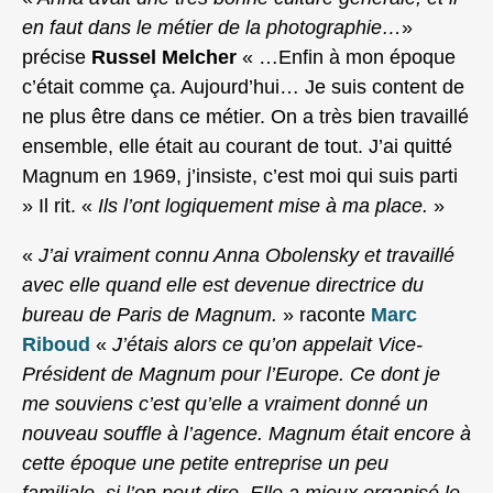
en faut dans le métier de la photographie…
»
précise
Russel Melcher
« …Enfin à mon époque
c’était comme ça. Aujourd’hui… Je suis content de
ne plus être dans ce métier. On a très bien travaillé
ensemble, elle était au courant de tout. J’ai quitté
Magnum en 1969, j’insiste, c’est moi qui suis parti
» Il rit. «
Ils l’ont logiquement mise à ma place.
»
«
J’ai vraiment connu Anna Obolensky et travaillé
avec elle quand elle est devenue directrice du
bureau de Paris de Magnum.
» raconte
Marc
Riboud
«
J’étais alors ce qu’on appelait Vice-
Président de Magnum pour l’Europe. Ce dont je
me souviens c’est qu’elle a vraiment donné un
nouveau souffle à l’agence. Magnum était encore à
cette époque une petite entreprise un peu
familiale, si l’on peut dire. Elle a mieux organisé le