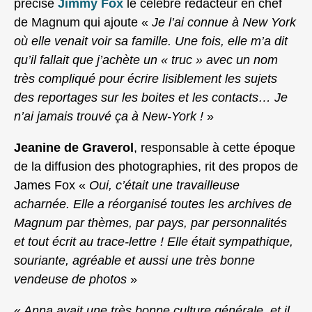
précise
Jimmy Fox
le célèbre rédacteur en chef
de Magnum qui ajoute «
Je l’ai connue à New York
où elle venait voir sa famille. Une fois, elle m’a dit
qu’il fallait que j’achète un « truc » avec un nom
très compliqué pour écrire lisiblement les sujets
des reportages sur les boites et les contacts… Je
n’ai jamais trouvé ça à New-York !
»
Jeanine de Graverol
, responsable à cette époque
de la diffusion des photographies, rit des propos de
James Fox «
Oui, c’était une travailleuse
acharnée. Elle a réorganisé toutes les archives de
Magnum par thèmes, par pays, par personnalités
et tout écrit au trace-lettre ! Elle était sympathique,
souriante, agréable et aussi une très bonne
vendeuse de photos
»
«
Anna avait une très bonne culture générale, et il