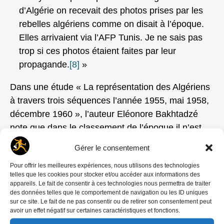
d’Algérie on recevait des photos prises par les
rebelles algériens comme on disait à l’époque.
Elles arrivaient via l’AFP Tunis. Je ne sais pas
trop si ces photos étaient faites par leur
propagande.
[8]
»
Dans une étude « La représentation des Algériens
à travers trois séquences l’année 1955, mai 1958,
décembre 1960 », l’auteur Eléonore Bakhtadzé
note que dans le classement de l’époque il n’est
jamais question de « guerre ». Ce n’est que dans
Gérer le consentement
les années 1990 que les archives photographiques
Pour offrir les meilleures expériences, nous utilisons des technologies
seront reclassées sous le terme « Guerre
telles que les cookies pour stocker et/ou accéder aux informations des
d’Algérie ».
appareils. Le fait de consentir à ces technologies nous permettra de traiter
des données telles que le comportement de navigation ou les ID uniques
sur ce site. Le fait de ne pas consentir ou de retirer son consentement peut
avoir un effet négatif sur certaines caractéristiques et fonctions.