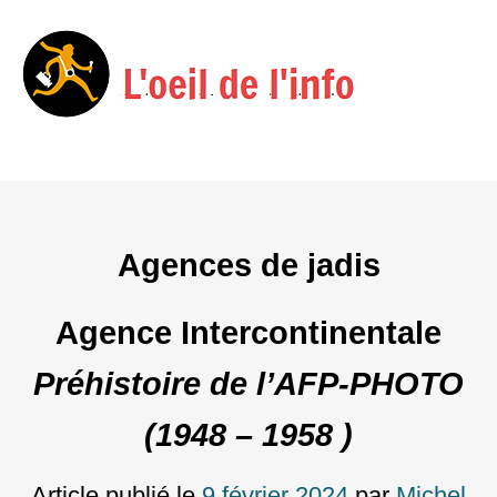
Menu
Skip
to
content
Agences de jadis
Agence Intercontinentale
Préhistoire de l’AFP-PHOTO
(1948 – 1958 )
Article publié le
9 février 2024
par
Michel