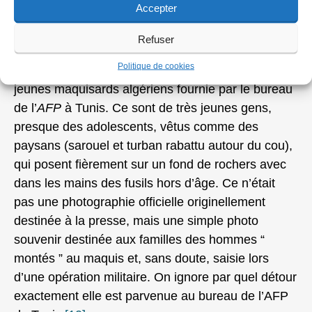
Accepter
Mais, « l’agence
Refuser
Intercontinentale
avait diffusé dès le mois de mai
Politique de cookies
1955
[9]
, une photographie représentant trois
jeunes maquisards algériens fournie par le bureau
de l’
AFP
à Tunis. Ce sont de très jeunes gens,
presque des adolescents, vêtus comme des
paysans (sarouel et turban rabattu autour du cou),
qui posent fièrement sur un fond de rochers avec
dans les mains des fusils hors d’âge. Ce n’était
pas une photographie officielle originellement
destinée à la presse, mais une simple photo
souvenir destinée aux familles des hommes “
montés ” au maquis et, sans doute, saisie lors
d’une opération militaire. On ignore par quel détour
exactement elle est parvenue au bureau de l’AFP