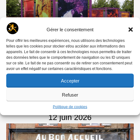
Gérer le consentement
Pour offrir les meilleures expériences, nous utilisons des technologies
telles que les cookies pour stocker et/ou accéder aux informations des
appareils. Le fait de consentir à ces technologies nous permettra de traiter
des données telles que le comportement de navigation ou les ID uniques
Expositions
sur ce site. Le fait de ne pas consentir ou de retirer son consentement peut
avoir un effet négatif sur certaines caractéristiques et fonctions.
Thibaut Derien
Accepter
« J’habite une ville fantôme »
Refuser
Article de Gilles Courtinat
publié le
Politique de cookies
12 juin 2026