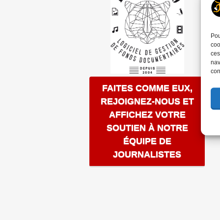
Pou
coo
ces
nav
con
FAITES COMME EUX,
REJOIGNEZ-NOUS ET
AFFICHEZ VOTRE
SOUTIEN À NOTRE
ÉQUIPE DE
JOURNALISTES