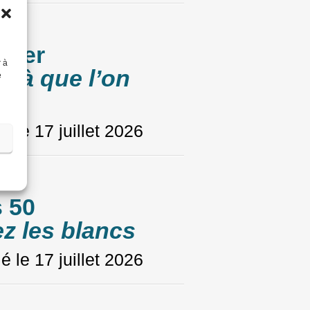
oyer
r à
e là que l’on
e
»
ié le
17 juillet 2026
 50
ez les blancs
ié le
17 juillet 2026