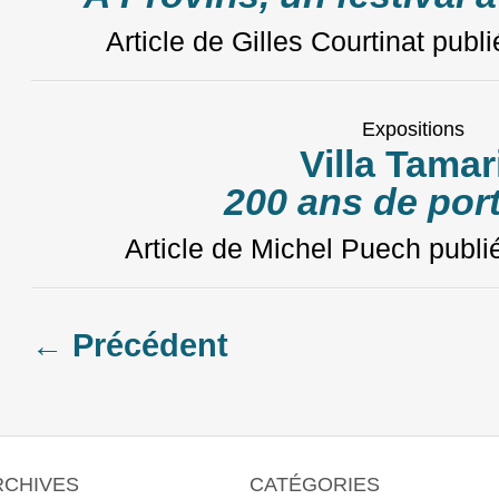
Article de Gilles Courtinat
publi
Expositions
Villa Tamar
200 ans de port
Article de Michel Puech
publi
Posts
←
Précédent
navigation
RCHIVES
CATÉGORIES