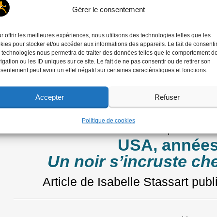
Gérer le consentement
Expositions
Anne-Lise Br
r offrir les meilleures expériences, nous utilisons des technologies telles que les
kies pour stocker et/ou accéder aux informations des appareils. Le fait de consenti
« Méditerranée, est c
 technologies nous permettra de traiter des données telles que le comportement d
igation ou les ID uniques sur ce site. Le fait de ne pas consentir ou de retirer son
habitait? 
sentement peut avoir un effet négatif sur certaines caractéristiques et fonctions.
Article de Isabelle Stassart
publ
Accepter
Refuser
Politique de cookies
Expositions
USA, années
Un noir s’incruste ch
Article de Isabelle Stassart
publ