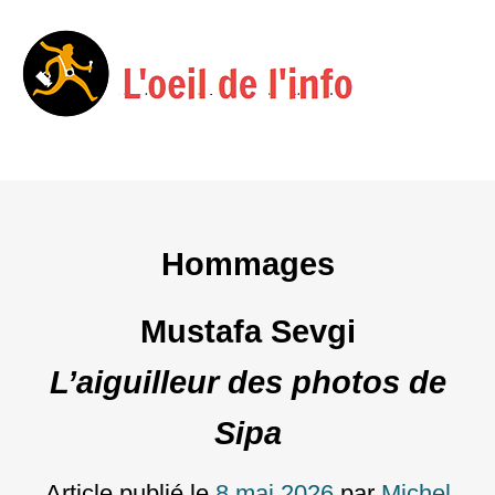
Menu
Skip
to
content
Hommages
Mustafa Sevgi
L’aiguilleur des photos de
Sipa
Article publié le
8 mai 2026
par
Michel